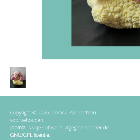
Copyright © 2026 Joom42. Alle rechten
voorbehouden.
Joomla!
is vrije software uitgegeven onder de
GNU/GPL licentie.